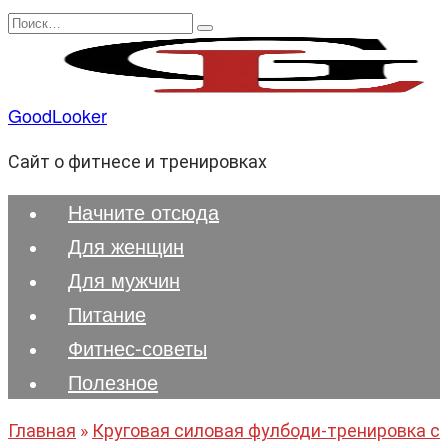
Перейти
Search
к
for:
содержанию
GoodLooker
Сайт о фитнесе и тренировках
Начните отсюда
Для женщин
Для мужчин
Питание
Фитнес-советы
Полезноe
Главная
»
Круговая силовая фулбоди-тренировка с