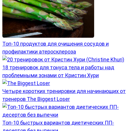
Топ-10 продуктов для очищения сосудов и
профилактики атеросклероза
18 тренировок для тонуса тела и работы над
проблемными зонами от Кристин Хури
Четыре коротких тренировки для начинающих от
тренеров The Biggest Loser
Топ-10 быстрых вариантов диетических ПП-
десертов без выпечки