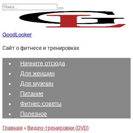
Перейти
Search
к
for:
содержанию
GoodLooker
Сайт о фитнесе и тренировках
Начните отсюда
Для женщин
Для мужчин
Питание
Фитнес-советы
Полезноe
Главная
»
Видео-тренировки (DVD)