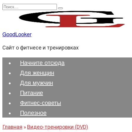
Перейти
Search
к
for:
содержанию
GoodLooker
Сайт о фитнесе и тренировках
Начните отсюда
Для женщин
Для мужчин
Питание
Фитнес-советы
Полезноe
Главная
»
Видео-тренировки (DVD)