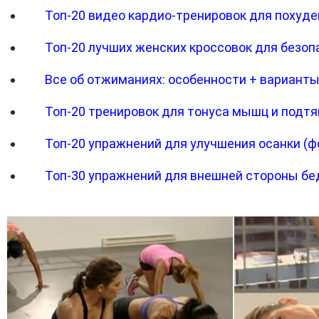
Топ-20 видео кардио-тренировок для похуде
Топ-20 лучших женских кроссовок для безоп
Все об отжиманиях: особенности + вариант
Топ-20 тренировок для тонуса мышц и подтя
Топ-20 упражнений для улучшения осанки (ф
Топ-30 упражнений для внешней стороны бе