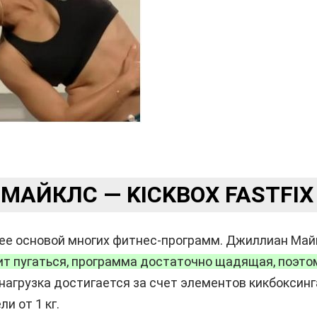
АЙКЛС — KICKBOX FASTFIX
ее основой многих фитнес-программ. Джиллиан Майк
ит пугаться, программа достаточно щадящая, поэто
грузка достигается за счет элементов кикбоксинга
и от 1 кг.