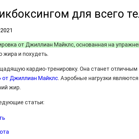
 кикбоксингом для всего 
.2021
овка от Джиллиан Майклс, основанная на упражнен
о жира и похудеть.
 и щадящую кардио-тренировку. Она станет отличным
» от Джиллиан Майклс
. Аэробные нагрузки являются
ний жир.
едующие статьи:
ть
вота