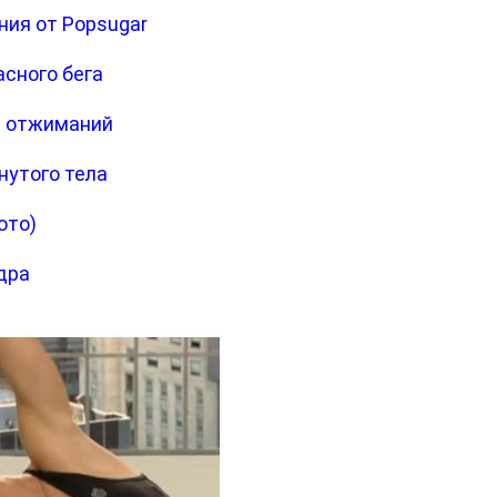
ния от Popsugar
асного бега
ы отжиманий
нутого тела
ото)
дра