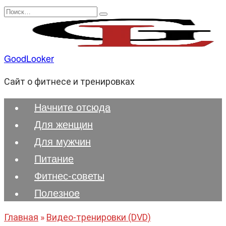
Перейти
Search
к
for:
содержанию
GoodLooker
Сайт о фитнесе и тренировках
Начните отсюда
Для женщин
Для мужчин
Питание
Фитнес-советы
Полезноe
Главная
»
Видео-тренировки (DVD)