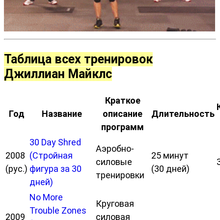
Таблица всех тренировок
Джиллиан Майклс
Краткое
Год
Название
описание
Длительность
программ
30 Day Shred
Аэробно-
2008
(Стройная
25 минут
силовые
(рус.)
фигура за 30
(30 дней)
тренировки
дней)
No More
Круговая
Trouble Zones
2009
силовая