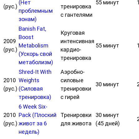
(Нет
55 минут
(рус.)
тренировка
проблемным
с гантелями
зонам)
Banish Fat,
Круговая
Boost
2009
интенсивная
Metabolism
55 минут
(рус.)
кардио-
(Ускорь свой
тренировка
метаболизм)
Shred-It With
Аэробно-
2010
Weights
силовые
30 минут
(рус.)
(Силовая
тренировки
тренировка)
с гирей
6 Week Six-
2010
Pack (Плоский
Тренировки
30 минут
(рус.)
живот за 6
для живота
(45 дней)
недель)