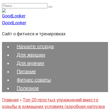
Перейти
Search
к
for:
содержанию
GoodLooker
Сайт о фитнесе и тренировках
Начните отсюда
Для женщин
Для мужчин
Питание
Фитнес-советы
Полезноe
Главная
»
Топ-20 простых упражнений вместо
ходьбы в домашних условиях (аэробная нагрузка