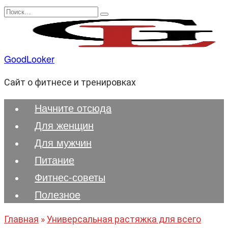
Перейти
Search
к
for:
содержанию
GoodLooker
Сайт о фитнесе и тренировках
Начните отсюда
Для женщин
Для мужчин
Питание
Фитнес-советы
Полезноe
Главная
»
Универсальная растяжка для всего