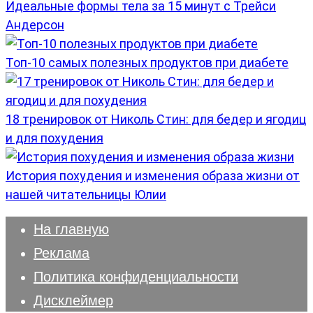
Идеальные формы тела за 15 минут с Трейси
Андерсон
Топ-10 самых полезных продуктов при диабете
18 тренировок от Николь Стин: для бедер и ягодиц
и для похудения
История похудения и изменения образа жизни от
нашей читательницы Юлии
На главную
Реклама
Политика конфиденциальности
Дисклеймер