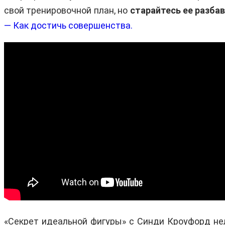
свой тренировочной план, но
старайтесь ее разба
—
Как достичь совершенства.
«Секрет идеальной фигуры» с Синди Кроуфорд нел