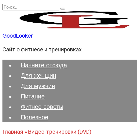
Перейти
Search
к
for:
содержанию
GoodLooker
Сайт о фитнесе и тренировках
Начните отсюда
Для женщин
Для мужчин
Питание
Фитнес-советы
Полезноe
Главная
»
Видео-тренировки (DVD)