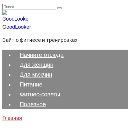
Перейти
Search
к
for:
содержанию
GoodLooker
Сайт о фитнесе и тренировках
Начните отсюда
Для женщин
Для мужчин
Питание
Фитнес-советы
Полезноe
Главная