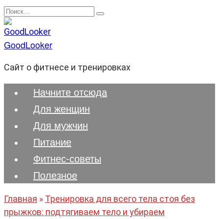
Перейти
Search
к
for:
содержанию
GoodLooker
Сайт о фитнесе и тренировках
Начните отсюда
Для женщин
Для мужчин
Питание
Фитнес-советы
Полезноe
Главная
»
Тренировка для всего тела стоя без
прыжков: подтягиваем тело и убираем