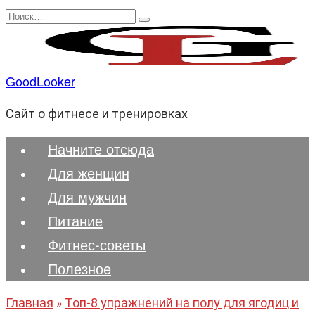
Перейти
Search
к
for:
содержанию
GoodLooker
Сайт о фитнесе и тренировках
Начните отсюда
Для женщин
Для мужчин
Питание
Фитнес-советы
Полезноe
Главная
»
Топ-8 упражнений на полу для ягодиц и