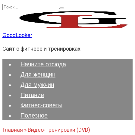
Перейти
Search
к
for:
содержанию
GoodLooker
Сайт о фитнесе и тренировках
Начните отсюда
Для женщин
Для мужчин
Питание
Фитнес-советы
Полезноe
Главная
»
Видео-тренировки (DVD)