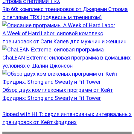
Rip 60: комплекс тренировок от Джереми Строма
с петлями TRX (подвесным тренингом)
A Week of Hard Labor: силовой комплекс
тренировок от Саги Калев для мужчин и женщин
ChaLEAN Extreme: силовая программа в домашних
условиях с Шалин Джонсон
Обзор двух комплексных программ от Кейт
Фридрих: Strong and Sweaty и Fit Tower
Ripped with HIIT: серия интенсивных интервальных
тренировок от Кейт Фридрих