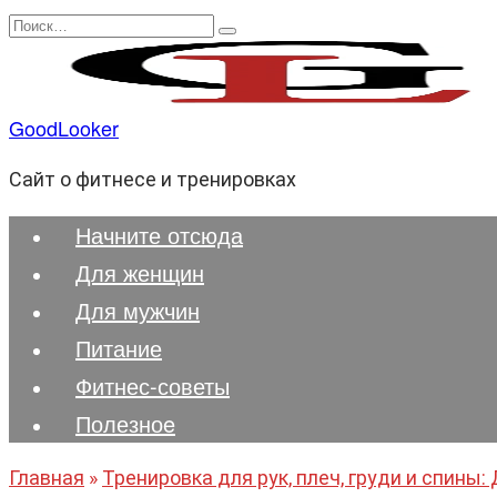
Перейти
Search
к
for:
содержанию
GoodLooker
Сайт о фитнесе и тренировках
Начните отсюда
Для женщин
Для мужчин
Питание
Фитнес-советы
Полезноe
Главная
»
Тренировка для рук, плеч, груди и спины