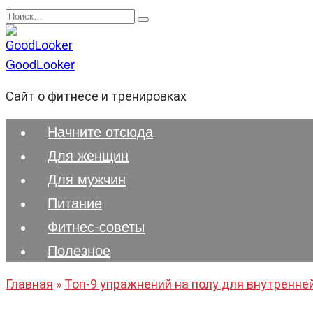
Перейти
Search
к
for:
содержанию
GoodLooker
Сайт о фитнесе и тренировках
Начните отсюда
Для женщин
Для мужчин
Питание
Фитнес-советы
Полезноe
Главная
»
Топ-9 упражнений на полу для внутренне