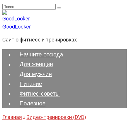
Перейти
Search
к
for:
содержанию
GoodLooker
Сайт о фитнесе и тренировках
Начните отсюда
Для женщин
Для мужчин
Питание
Фитнес-советы
Полезноe
Главная
»
Видео-тренировки (DVD)