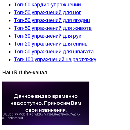
Топ-60 кардио-упражнений
Топ-50 упражнений для ног
Топ-50 упражнений для ягодиц
Топ-50 упражнений для живота
Топ-30 упражнений для рук
Топ-20 упражнений для спины
Топ-50 упражнений для шпагата
Топ-100 упражнений на растяжку
Наш Rutube-канал