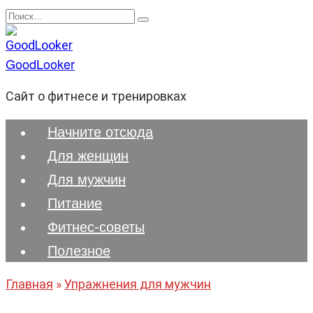
Перейти
Search
к
for:
содержанию
GoodLooker
Сайт о фитнесе и тренировках
Начните отсюда
Для женщин
Для мужчин
Питание
Фитнес-советы
Полезноe
Главная
»
Упражнения для мужчин