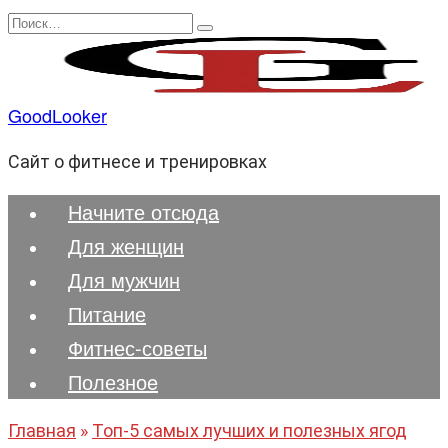
Перейти
Search
к
for:
содержанию
GoodLooker
Сайт о фитнесе и тренировках
Начните отсюда
Для женщин
Для мужчин
Питание
Фитнес-советы
Полезноe
Главная
»
Топ-5 самых лучших и полезных ягод