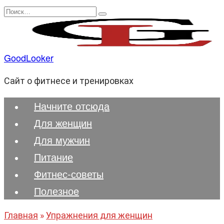
Перейти
Search
к
for:
содержанию
GoodLooker
Сайт о фитнесе и тренировках
Начните отсюда
Для женщин
Для мужчин
Питание
Фитнес-советы
Полезноe
Главная
»
Упражнения для женщин