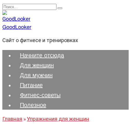
Перейти
Search
к
for:
содержанию
GoodLooker
Сайт о фитнесе и тренировках
Начните отсюда
Для женщин
Для мужчин
Питание
Фитнес-советы
Полезноe
Главная
»
Упражнения для женщин