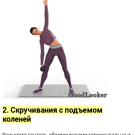
2. Скручивания с подъемом
коленей
Возьмите гантель обеими руками горизонтально и