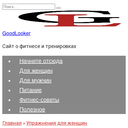
Перейти
Search
к
for:
содержанию
GoodLooker
Сайт о фитнесе и тренировках
Начните отсюда
Для женщин
Для мужчин
Питание
Фитнес-советы
Полезноe
Главная
»
Упражнения для женщин