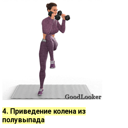
4. Приведение колена из
полувыпада