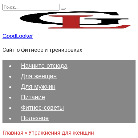
Перейти
Search
к
for:
содержанию
GoodLooker
Сайт о фитнесе и тренировках
Начните отсюда
Для женщин
Для мужчин
Питание
Фитнес-советы
Полезноe
Главная
»
Упражнения для женщин