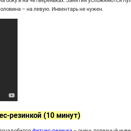
 на боку и на четвереньках. Занятия усложняются 
оловина – на левую. Инвентарь не нужен.
ес-резинкой (10 минут)
 понадобится
фитнес-резинка
– очень полезный инве