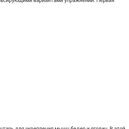
пульсирующими вариантами упражнений. Первая
нтарь для укрепления мышц бедер и ягодиц. В этой