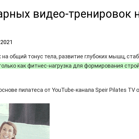
арных видео-тренировок на
.2021
 на общий тонус тела, развитие глубоких мышц, ста
олько как фитнес-нагрузка для формирования стройн
снове пилатеса от YouTube-канала Speir Pilates T