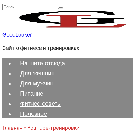
Перейти
Search
к
for:
содержанию
GoodLooker
Сайт о фитнесе и тренировках
Начните отсюда
Для женщин
Для мужчин
Питание
Фитнес-советы
Полезноe
Главная
»
YouTube-тренировки