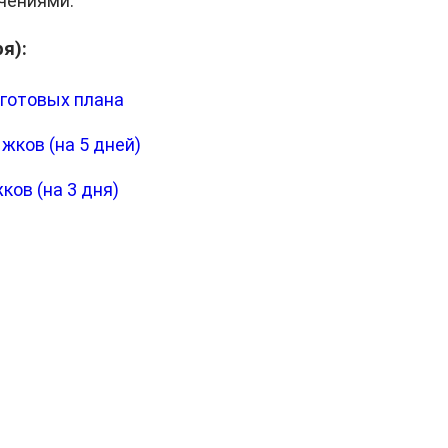
чениями.
я):
 готовых плана
жков (на 5 дней)
ов (на 3 дня)