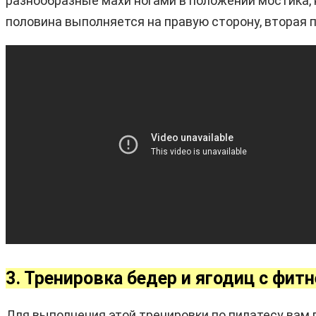
разнообразные махи ногами в положении мостика,
половина выполняется на правую сторону, вторая п
3. Тренировка бедер и ягодиц с фитн
Для выполнения этой тренировки по пилатесу вам