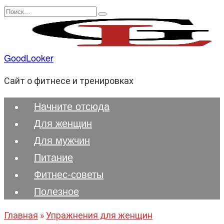
Перейти
Search
к
for:
содержанию
GoodLooker
Сайт о фитнесе и тренировках
Начните отсюда
Для женщин
Для мужчин
Питание
Фитнес-советы
Полезноe
Главная
»
Упражнения для женщин